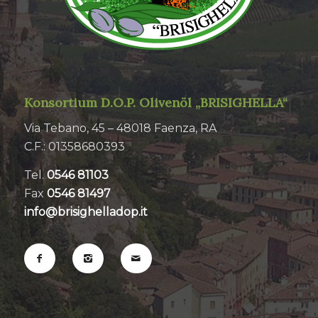
Konsortium D.O.P. Olivenöl „BRISIGHELLA“
Via Tebano, 45 – 48018 Faenza, RA
C.F.: 01358680393
Tel.
0546 81103
Fax
0546 81497
info@brisighelladop.it